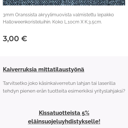
3mm Oranssista akryylimuovista valmistettu lepakko
Halloweenkoristeluihin. Koko L.10cm X K.3.5cm.
3,00
€
Kaiverruksia mittatilaustyönä
Tarvitsetko joko käsinkaiverretun lahjan tai laserilla
tehdyn pienen erän tuotteita esimerkiksi yrityslahjaksi?
Kissatuotteista 5%
eläinsuojeluyhdistykselle!