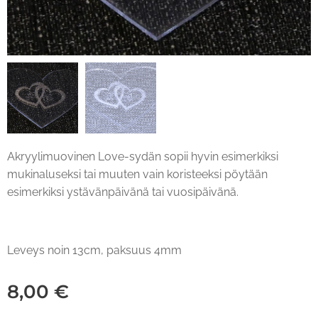
Akryylimuovinen Love-sydän sopii hyvin esimerkiksi
mukinaluseksi tai muuten vain koristeeksi pöytään
esimerkiksi ystävänpäivänä tai vuosipäivänä.
Leveys noin 13cm, paksuus 4mm
8,00
€