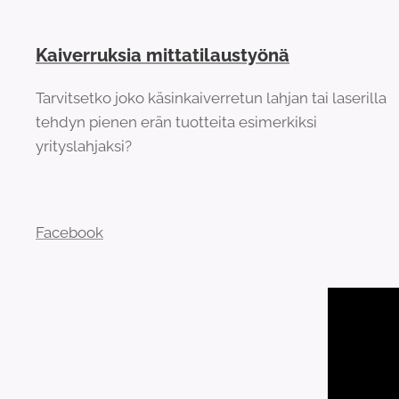
Kaiverruksia mittatilaustyönä
Tarvitsetko joko käsinkaiverretun lahjan tai laserilla
tehdyn pienen erän tuotteita esimerkiksi
yrityslahjaksi?
Facebook