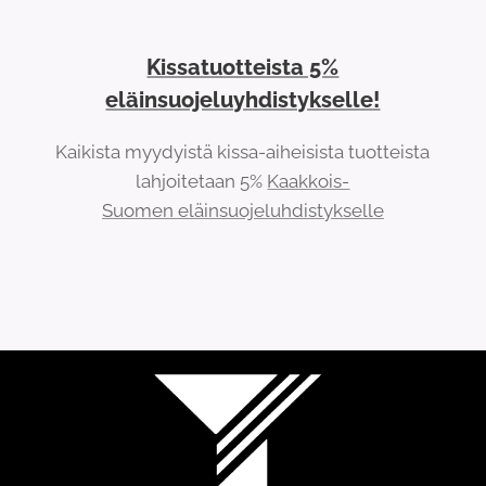
Kissatuotteista 5%
eläinsuojeluyhdistykselle!
Kaikista myydyistä kissa-aiheisista tuotteista
lahjoitetaan 5%
Kaakkois-
Suomen eläinsuojeluhdistykselle