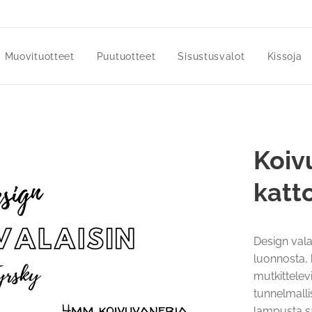
Muovituotteet
Puutuotteet
Sisustusvalot
Kissoja
Koiv
katt
Design vala
luonnosta, 
mutkittelevi
tunnelmalli
lampusta sa