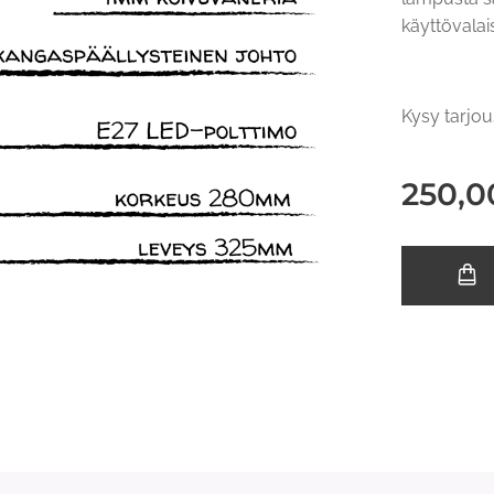
käyttövala
Kysy tarjo
250,0