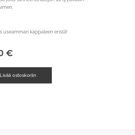
isimen.
us useamman kappaleen eristä!
0
€
Lisää ostoskoriin