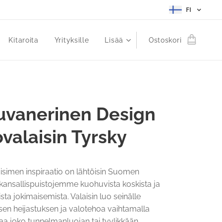
FI
Kitaroita
Yrityksille
Lisää
Ostoskori
uvanerinen Design
ovalaisin Tyrsky
isimen inspiraatio on lähtöisin Suomen
kansallispuistojemme kuohuvista koskista ja
sta jokimaisemista. Valaisin luo seinälle
sen heijastuksen ja valotehoa vaihtamalla
a joko tunnelmanluojan tai tyylikkään