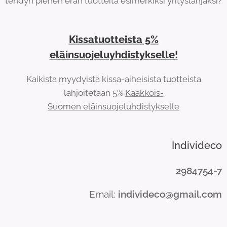
tehdyn pienen erän tuotteita esimerkiksi yrityslahjaksi?
Kissatuotteista 5%
eläinsuojeluyhdistykselle!
Kaikista myydyistä kissa-aiheisista tuotteista
lahjoitetaan 5%
Kaakkois-
Suomen eläinsuojeluhdistykselle
Individeco
2984754-7
Email:
individeco@gmail.com