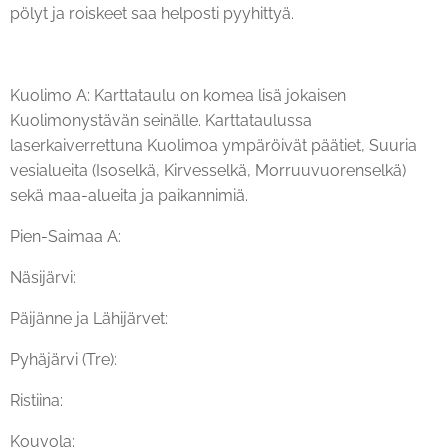
pölyt ja roiskeet saa helposti pyyhittyä.
Kuolimo A: Karttataulu on komea lisä jokaisen
Kuolimonystävän seinälle. Karttataulussa
laserkaiverrettuna Kuolimoa ympäröivät päätiet, Suuria
vesialueita (Isoselkä, Kirvesselkä, Morruuvuorenselkä)
sekä maa-alueita ja paikannimiä.
Pien-Saimaa A:
Näsijärvi:
Päijänne ja Lähijärvet:
Pyhäjärvi (Tre):
Ristiina:
Kouvola: