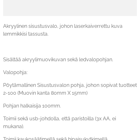
Akryylinen sisustusvalo, johon laserkaiverrettu kuva
lemmikkisi tassusta.
Sisältää akryylimuovikuvan sekä ledvalopohjan.
Valopohja:
Pöytämallinen Sisustusvalon pohja, johon sopivat tuotteet
2-100 (Muovin kanta 80mm X 15mm)
Pohjan halkaisija 100mm.
Toimii sekä usb-johdolla, että paristoilla (3x AA, ei
mukana).
Toimii kaukosäätimellä sekä hipaisukytkimellä