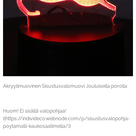
Akryylimuovinen Sisustusvalomuovi Jouluisella porolla
Huom! Ei sisällä valopohjaa!
((https://individeco.webnode.com/p/sisustusvalopohja-
poytamalli-kaukosaatimella/))