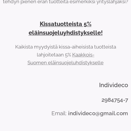
tehdyn pienen erän tuotteita esimerkiksi yrityslahjaksi?
Kissatuotteista 5%
eläinsuojeluyhdistykselle!
Kaikista myydyistä kissa-aiheisista tuotteista
lahjoitetaan 5%
Kaakkois-
Suomen eläinsuojeluhdistykselle
Individeco
2984754-7
Email:
individeco@gmail.com